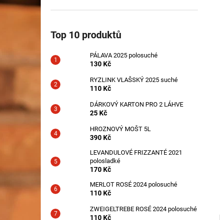
PÁLAVA 2025 POLOSUCHÉ
l
130 Kč
Top 10 produktů
PÁLAVA 2025 polosuché
130 Kč
RYZLINK VLAŠSKÝ 2025 suché
110 Kč
DÁRKOVÝ KARTON PRO 2 LÁHVE
25 Kč
HROZNOVÝ MOŠT 5L
390 Kč
LEVANDULOVÉ FRIZZANTÉ 2021
polosladké
170 Kč
MERLOT ROSÉ 2024 polosuché
110 Kč
ZWEIGELTREBE ROSÉ 2024 polosuché
110 Kč