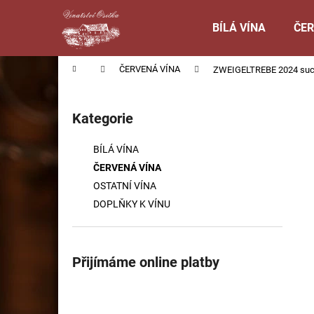
K
Přejít
na
o
BÍLÁ VÍNA
ČER
obsah
Zpět
Zpět
š
do
do
í
Domů
ČERVENÁ VÍNA
ZWEIGELTREBE 2024 su
obchodu
obchodu
k
P
o
Kategorie
Přeskočit
s
kategorie
t
BÍLÁ VÍNA
r
ČERVENÁ VÍNA
a
OSTATNÍ VÍNA
n
DOPLŇKY K VÍNU
n
í
p
Přijímáme online platby
a
n
e