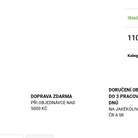
RYZLINK VLAŠSKÝ 2025 SUCHÉ
DÁRKOVÝ KARTO
110 Kč
25 Kč
Skla
11
Měrn
cena:
Kateg
DORUČENÍ O
DOPRAVA ZDARMA
DO 3 PRACO
PŘI OBJEDNÁVCE NAD
DNŮ
5000 KČ
NA JAKÉKOLIV
ČR A SK