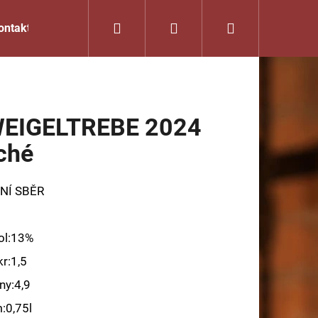
Hledat
Přihlášení
Nákupní
ontakty
Obchodní podmínky
košík
EIGELTREBE 2024
ché
NÍ SBĚR
ol:13%
kr:1,5
Následující
ny:4,9
:0,75l