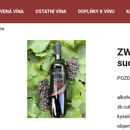
VENÁ VÍNA
OSTATNÍ VÍNA
DOPLŇKY K VÍNU
K
ché
Co potřebujete najít?
ZW
HLEDAT
su
POZD
Doporučujeme
alkoh
zb.cu
kyseli
objem