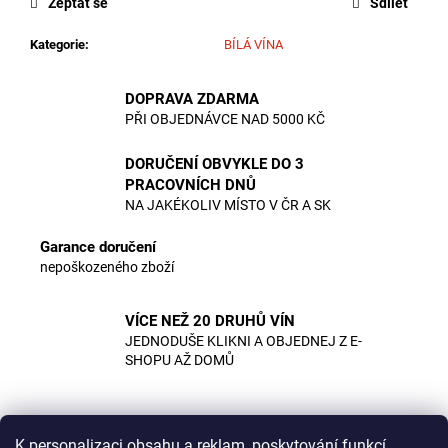
č
Zeptat se
Sdílet
u
j
Kategorie
:
BÍLÁ VÍNA
e
m
DOPRAVA ZDARMA
e
PŘI OBJEDNÁVCE NAD 5000 KČ
DORUČENÍ OBVYKLE DO 3
HROZNOVÝ
PRACOVNÍCH DNŮ
MOŠT
5L
NA JAKÉKOLIV MÍSTO V ČR A SK
390
Garance doručení
Kč
nepoškozeného zboží
VÍCE NEŽ 20 DRUHŮ VÍN
JEDNODUŠE KLIKNI A OBJEDNEJ Z E-
SHOPU AŽ DOMŮ
K personalizaci obsahu a reklam, poskytování funkcí
Popis
Diskuze