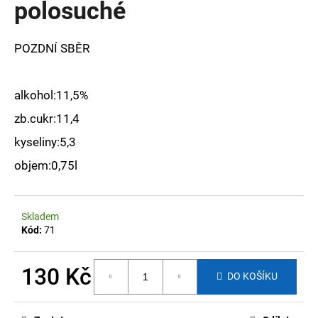
polosuché
a
j
POZDNÍ SBĚR
í
t
?
alkohol:11,5%
zb.cukr:11,4
kyseliny:5,3
objem:0,75l
HLEDAT
Skladem
D
Kód:
71
o
p
130 Kč
o
DO KOŠÍKU
r
Měrná
u
cena: